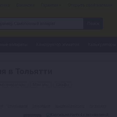
рочка
Вакансии
Гарантия +
Открыть свой магазин
ные аппараты
Конструктор этикеток
Калькуляторы
ия в Тольятти
могенераторы
Мангалы
Шкафы
ые
подешевле
подороже
высокий рейтинг
по скидке
Новинка