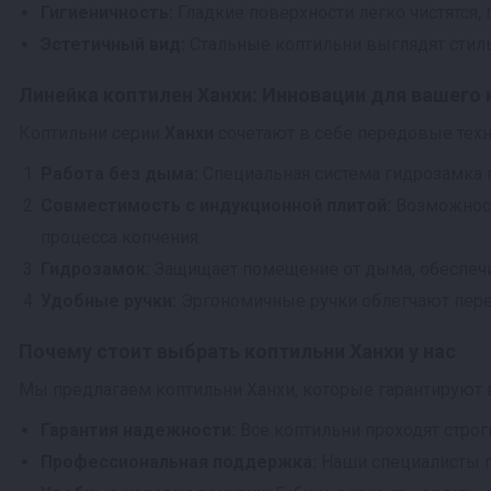
Гигиеничность:
Гладкие поверхности легко чистятся,
Эстетичный вид:
Стальные коптильни выглядят стиль
Линейка коптилен Ханхи: Инновации для вашего
Коптильни серии
Ханхи
сочетают в себе передовые техн
Работа без дыма:
Специальная система гидрозамка 
Совместимость с индукционной плитой:
Возможност
процесса копчения.
Гидрозамок:
Защищает помещение от дыма, обеспечи
Удобные ручки:
Эргономичные ручки облегчают пере
Почему стоит выбрать коптильни Ханхи у нас
Мы предлагаем коптильни Ханхи, которые гарантируют 
Гарантия надежности:
Все коптильни проходят строг
Профессиональная поддержка:
Наши специалисты п