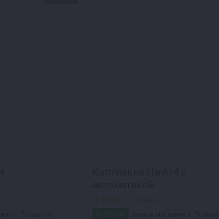
4
Коптильня Hanhi 4 с
автоматикой
1 отзыв
9 350 ₽
ине г. Тольятти
цена в магазине г. Тольят