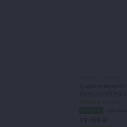
Дымогенератор Ha
коптильней Hanhi
3 отзыва
19 099 ₽
цена в мага
19 690 ₽