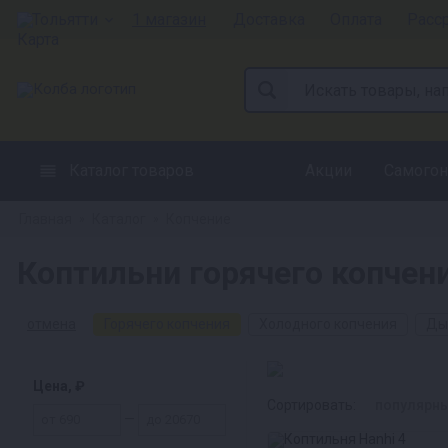
Тольятти
1 магазин
Доставка
Оплата
Расс
Каталог товаров
Акции
Самогон
Главная
Каталог
Копчение
»
»
Коптильни горячего копчен
отмена
Горячего копчения
Холодного копчения
Ды
Цена, ₽
Сортировать:
популярн
—