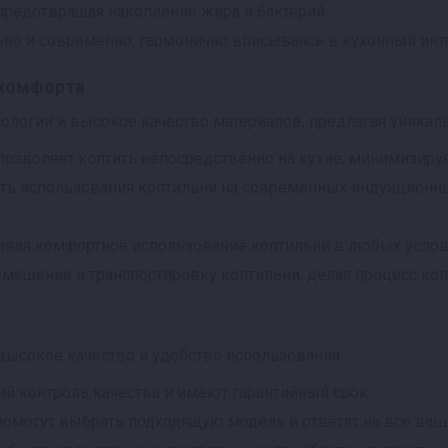
 предотвращая накопление жира и бактерий.
но и современно, гармонично вписываясь в кухонный инт
 комфорта
ологии и высокое качество материалов, предлагая уникал
позволяет коптить непосредственно на кухне, минимизир
ь использования коптильни на современных индукционны
вая комфортное использование коптильни в любых услов
мещение и транспортировку коптильни, делая процесс ко
высокое качество и удобство использования:
ий контроль качества и имеют гарантийный срок.
омогут выбрать подходящую модель и ответят на все ваш