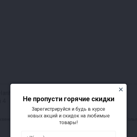
nhi Ultra с
Коптильня Hanhi 4 с
Не пропусти горячие скидки
 4
дымогенератором
Зарегистрируйся и будь в курсе
5 отзывов
новых акций и скидок на любимые
16 771 ₽
зине г. Тольятти
цена в магазине г. Толь
товары!
17 290 ₽
18 550