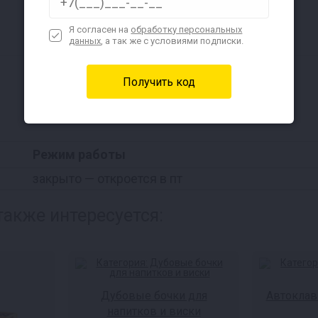
Я согласен на
обработку персональных
данных
, а так же с условиями подписки.
Наличие в магазинах
Режим работы
закрыто
— откроется в пт
также интересуется:
Дубовые бочки для
Автоклав
напитков и виски