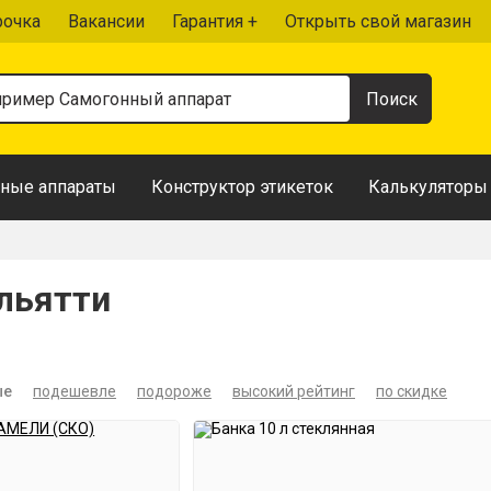
рочка
Вакансии
Гарантия +
Открыть свой магазин
ные аппараты
Конструктор этикеток
Калькуляторы
льятти
ые
подешевле
подороже
высокий рейтинг
по скидке